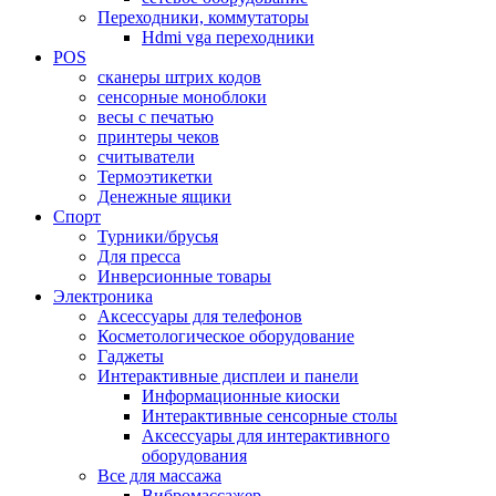
Переходники, коммутаторы
Hdmi vga переходники
POS
сканеры штрих кодов
сенсорные моноблоки
весы с печатью
принтеры чеков
считыватели
Термоэтикетки
Денежные ящики
Спорт
Турники/брусья
Для пресса
Инверсионные товары
Электроника
Аксессуары для телефонов
Косметологическое оборудование
Гаджеты
Интерактивные дисплеи и панели
Информационные киоски
Интерактивные сенсорные столы
Аксессуары для интерактивного
оборудования
Все для массажа
Вибромассажер