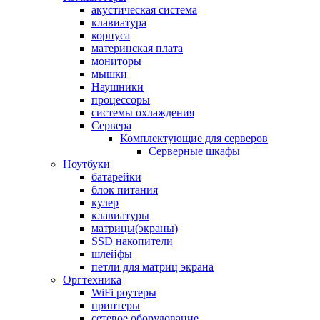
акустическая система
клавиатура
корпуса
материнская плата
мониторы
мышки
Наушники
процессоры
системы охлаждения
Сервера
Комплектующие для серверов
Серверные шкафы
Ноутбуки
батарейки
блок питания
кулер
клавиатуры
матрицы(экраны)
SSD накопители
шлейфы
петли для матриц экрана
Оргтехника
WiFi роутеры
принтеры
сетевое оборудование