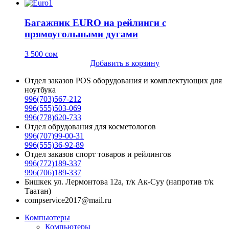
Багажник EURO на рейлинги c
прямоугольными дугами
3 500
сом
Добавить в корзину
Отдел заказов POS оборудования и комплектующих для
ноутбука
996(703)567-212
996(555)503-069
996(778)620-733
Отдел обрудования для косметологов
996(707)99-00-31
996(555)36-92-89
Отдел заказов спорт товаров и рейлингов
996(772)189-337
996(706)189-337
Бишкек ул. Лермонтова 12а, т/к Ак-Суу (напротив т/к
Таатан)
compservice2017@mail.ru
Компьютеры
Компьютеры