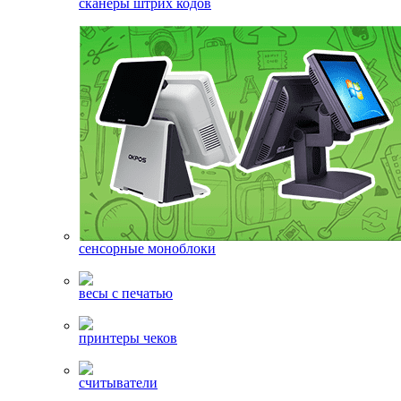
сканеры штрих кодов
сенсорные моноблоки
весы с печатью
принтеры чеков
считыватели