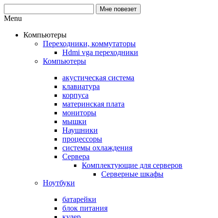
Menu
Компьютеры
Переходники, коммутаторы
Hdmi vga переходники
Компьютеры
акустическая система
клавиатура
корпуса
материнская плата
мониторы
мышки
Наушники
процессоры
системы охлаждения
Сервера
Комплектующие для серверов
Серверные шкафы
Ноутбуки
батарейки
блок питания
кулер