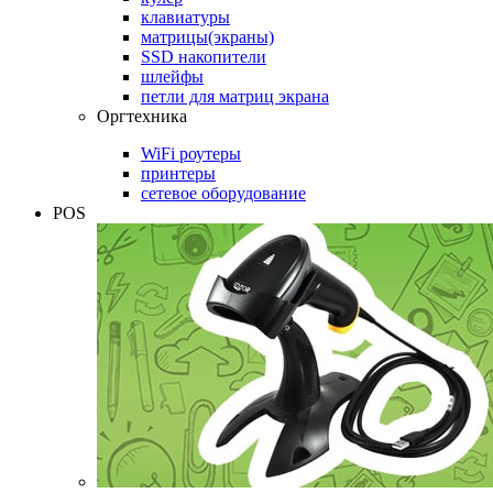
клавиатуры
матрицы(экраны)
SSD накопители
шлейфы
петли для матриц экрана
Оргтехника
WiFi роутеры
принтеры
сетевое оборудование
POS