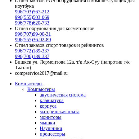
Отдел заказов POS оборудования и комплектующих для
ноутбука
996(703)567-212
996(555)503-069
996(778)620-733
Отдел обрудования для косметологов
996(707)99-00-31
996(555)36-92-89
Отдел заказов спорт товаров и рейлингов
996(772)189-337
996(706)189-337
Бишкек ул. Лермонтова 12а, т/к Ак-Суу (напротив т/к
Таатан)
compservice2017@mail.ru
Компьютеры
Компьютеры
акустическая система
клавиатура
корпуса
материнская плата
мониторы
мышки
Наушники
процессоры