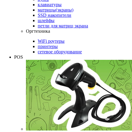
клавиатуры
матрицы(экраны)
SSD накопители
шлейфы
петли для матриц экрана
Оргтехника
WiFi роутеры
принтеры
сетевое оборудование
POS