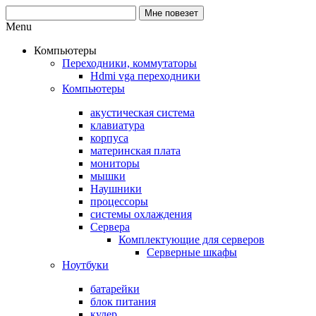
Menu
Компьютеры
Переходники, коммутаторы
Hdmi vga переходники
Компьютеры
акустическая система
клавиатура
корпуса
материнская плата
мониторы
мышки
Наушники
процессоры
системы охлаждения
Сервера
Комплектующие для серверов
Серверные шкафы
Ноутбуки
батарейки
блок питания
кулер