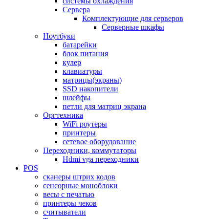
системы охлаждения
Сервера
Комплектующие для серверов
Серверные шкафы
Ноутбуки
батарейки
блок питания
кулер
клавиатуры
матрицы(экраны)
SSD накопители
шлейфы
петли для матриц экрана
Оргтехника
WiFi роутеры
принтеры
сетевое оборудование
Переходники, коммутаторы
Hdmi vga переходники
POS
сканеры штрих кодов
сенсорные моноблоки
весы с печатью
принтеры чеков
считыватели