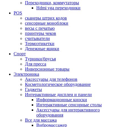
Переходники, коммутаторы
Hdmi vga переходники
POS
сканеры штрих кодов
сенсорные моноблоки
весы с печатью
принтеры чеков
считыватели
Термоэтикетки
Денежные ящики
Спорт
Турники/брусья
Для пресса
Инверсионные товары
Электроника
Аксессуары для телефонов
Косметологическое оборудование
Гаджеты
Интерактивные дисплеи и панели
Информационные киоски
Интерактивные сенсорные столы
Аксессуары для интерактивного
оборудования
Все для массажа
Вибромассажер