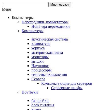
Menu
Компьютеры
Переходники, коммутаторы
Hdmi vga переходники
Компьютеры
акустическая система
клавиатура
корпуса
материнская плата
мониторы
мышки
Наушники
процессоры
системы охлаждения
Сервера
Комплектующие для серверов
Серверные шкафы
Ноутбуки
батарейки
блок питания
кулер