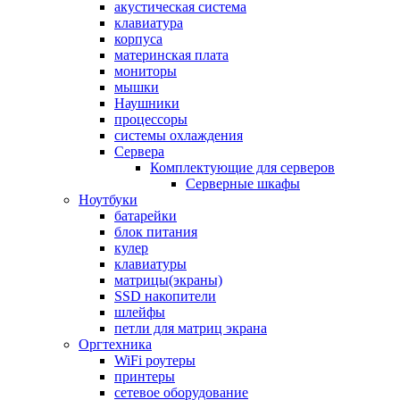
акустическая система
клавиатура
корпуса
материнская плата
мониторы
мышки
Наушники
процессоры
системы охлаждения
Сервера
Комплектующие для серверов
Серверные шкафы
Ноутбуки
батарейки
блок питания
кулер
клавиатуры
матрицы(экраны)
SSD накопители
шлейфы
петли для матриц экрана
Оргтехника
WiFi роутеры
принтеры
сетевое оборудование