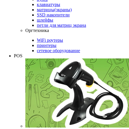
клавиатуры
матрицы(экраны)
SSD накопители
шлейфы
петли для матриц экрана
Оргтехника
WiFi роутеры
принтеры
сетевое оборудование
POS