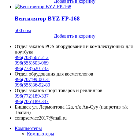
Добавить в корзину
Вентилятор BYZ FP-168
500
сом
Добавить в корзину
Отдел заказов POS оборудования и комплектующих для
ноутбука
996(703)567-212
996(555)503-069
996(778)620-733
Отдел обрудования для косметологов
996(707)99-00-31
996(555)36-92-89
Отдел заказов спорт товаров и рейлингов
996(772)189-337
996(706)189-337
Бишкек ул. Лермонтова 12а, т/к Ак-Суу (напротив т/к
Таатан)
compservice2017@mail.ru
Компьютеры
Компьютеры