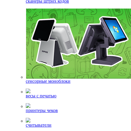
сканеры штрих кодов
сенсорные моноблоки
весы с печатью
принтеры чеков
считыватели