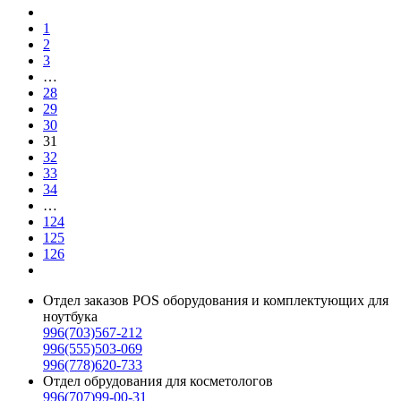
1
2
3
…
28
29
30
31
32
33
34
…
124
125
126
Отдел заказов POS оборудования и комплектующих для
ноутбука
996(703)567-212
996(555)503-069
996(778)620-733
Отдел обрудования для косметологов
996(707)99-00-31