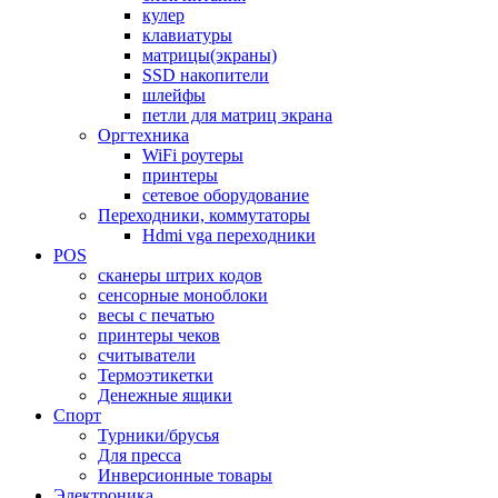
кулер
клавиатуры
матрицы(экраны)
SSD накопители
шлейфы
петли для матриц экрана
Оргтехника
WiFi роутеры
принтеры
сетевое оборудование
Переходники, коммутаторы
Hdmi vga переходники
POS
сканеры штрих кодов
сенсорные моноблоки
весы с печатью
принтеры чеков
считыватели
Термоэтикетки
Денежные ящики
Спорт
Турники/брусья
Для пресса
Инверсионные товары
Электроника