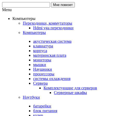
Menu
Компьютеры
Переходники, коммутаторы
Hdmi vga переходники
Компьютеры
акустическая система
клавиатура
корпуса
материнская плата
мониторы
мышки
Наушники
процессоры
системы охлаждения
Сервера
Комплектующие для серверов
Серверные шкафы
Ноутбуки
батарейки
блок питания
кулер