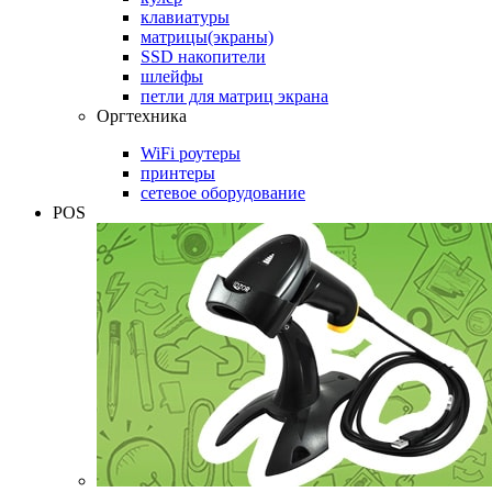
клавиатуры
матрицы(экраны)
SSD накопители
шлейфы
петли для матриц экрана
Оргтехника
WiFi роутеры
принтеры
сетевое оборудование
POS