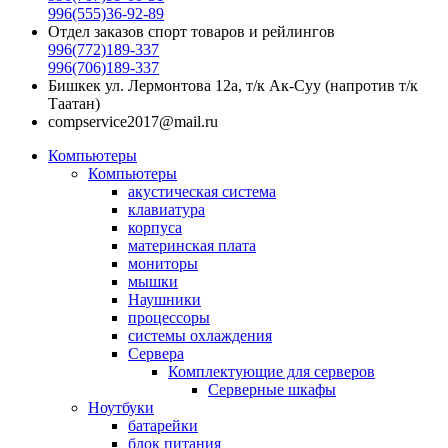
996(555)36-92-89
Отдел заказов спорт товаров и рейлингов
996(772)189-337
996(706)189-337
Бишкек ул. Лермонтова 12а, т/к Ак-Суу (напротив т/к
Таатан)
compservice2017@mail.ru
Компьютеры
Компьютеры
акустическая система
клавиатура
корпуса
материнская плата
мониторы
мышки
Наушники
процессоры
системы охлаждения
Сервера
Комплектующие для серверов
Серверные шкафы
Ноутбуки
батарейки
блок питания