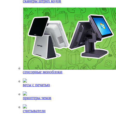
сканеры штрих кодов
сенсорные моноблоки
весы с печатью
принтеры чеков
считыватели