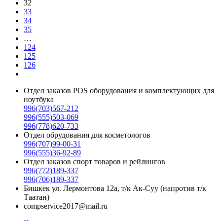
32
33
34
35
…
124
125
126
Отдел заказов POS оборудования и комплектующих для
ноутбука
996(703)567-212
996(555)503-069
996(778)620-733
Отдел обрудования для косметологов
996(707)99-00-31
996(555)36-92-89
Отдел заказов спорт товаров и рейлингов
996(772)189-337
996(706)189-337
Бишкек ул. Лермонтова 12а, т/к Ак-Суу (напротив т/к
Таатан)
compservice2017@mail.ru