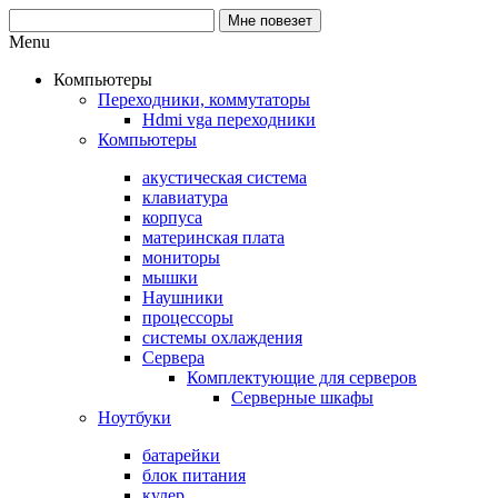
Menu
Компьютеры
Переходники, коммутаторы
Hdmi vga переходники
Компьютеры
акустическая система
клавиатура
корпуса
материнская плата
мониторы
мышки
Наушники
процессоры
системы охлаждения
Сервера
Комплектующие для серверов
Серверные шкафы
Ноутбуки
батарейки
блок питания
кулер