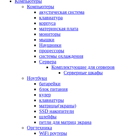
Компьютеры
Компьютеры
акустическая система
клавиатура
корпуса
материнская плата
мониторы
мышки
Наушники
процессоры
системы охлаждения
Сервера
Комплектующие для серверов
Серверные шкафы
Ноутбуки
батарейки
блок питания
кулер
клавиатуры
матрицы(экраны)
SSD накопители
шлейфы
петли для матриц экрана
Оргтехника
WiFi роутеры