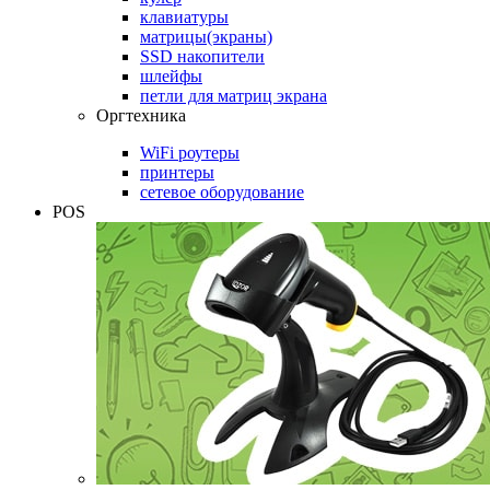
клавиатуры
матрицы(экраны)
SSD накопители
шлейфы
петли для матриц экрана
Оргтехника
WiFi роутеры
принтеры
сетевое оборудование
POS